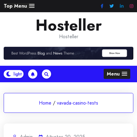
Skip
Top Menu
to
Hosteller
content
Hosteller
Menu
Home
/
vavada-casino-tests
Admin
Ağustos 20, 2025