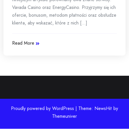
Vavada Casino oraz EnergyCasino. Przyjrzymy się ich
ofercie, bonusom, metodom płatności oraz obsłudze
klienta, aby wskazać, które z nich [...]
Read More
Proudly powered by WordPress | Theme: NewsHit by
Themeuniver