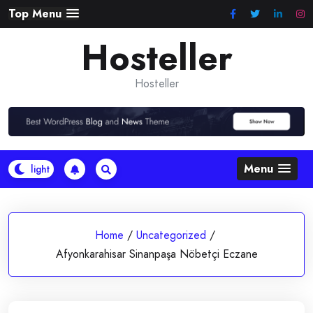
Skip
Top Menu
to
Hosteller
content
Hosteller
Menu
Home
/
Uncategorized
/
Afyonkarahisar Sinanpaşa Nöbetçi Eczane