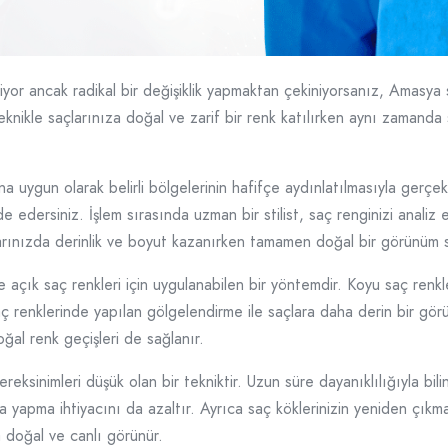
iyor ancak radikal bir değişiklik yapmaktan çekiniyorsanız, Amasya
 teknikle saçlarınıza doğal ve zarif bir renk katılırken aynı zamand
 uygun olarak belirli bölgelerinin hafifçe aydınlatılmasıyla gerçekl
elde edersiniz. İşlem sırasında uzman bir stilist, saç renginizi anal
çlarınızda derinlik ve boyut kazanırken tamamen doğal bir görünüm s
ık saç renkleri için uygulanabilen bir yöntemdir. Koyu saç renkle
aç renklerinde yapılan gölgelendirme ile saçlara daha derin bir gör
ğal renk geçişleri de sağlanır.
sinimleri düşük olan bir tekniktir. Uzun süre dayanıklılığıyla bili
yapma ihtiyacını da azaltır. Ayrıca saç köklerinizin yeniden çıkma
 doğal ve canlı görünür.