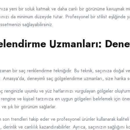
ıza yeni bir soluk katmak ve daha canlı bir görünüme kavuşmak mü
cınızı da minimum düzeyde tutar. Profesyonel bir stilist eşliğinde ya
ssetmenizi sağlayabilirsiniz.
lendirme Uzmanları: Deney
zanan bir saç renklendirme tekniğidir. Bu teknik, saçınıza doğal ve
r. Amasya’da, deneyimli saç gölgelendirme uzmanları, size harika s
renginizle uyumlu ve yüz hatlarınızı vurgulayan gölgeler oluşturmak 
n rengine ve kişisel tarzınıza en uygun gölgeleri belirlemek için öne
ve şık bir görünüm sağlarlar.
son trendleri takip eder ve profesyonel ürünler kullanarak kalitel
derinlik ve canlılık kazandırabilirler. Ayrıca, saçınızın sağlığını kor