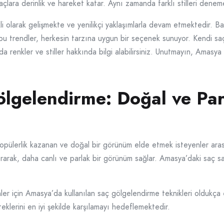
açlara derinlik ve hareket katar. Aynı zamanda farklı stilleri denem
i olarak gelişmekte ve yenilikçi yaklaşımlarla devam etmektedir. 
u trendler, herkesin tarzına uygun bir seçenek sunuyor. Kendi saç
oda renkler ve stiller hakkında bilgi alabilirsiniz. Unutmayın, Amasy
lgelendirme: Doğal ve Pa
pülerlik kazanan ve doğal bir görünüm elde etmek isteyenler arası
arak, daha canlı ve parlak bir görünüm sağlar. Amasya’daki saç sal
r için Amasya’da kullanılan saç gölgelendirme teknikleri oldukça e
eklerini en iyi şekilde karşılamayı hedeflemektedir.