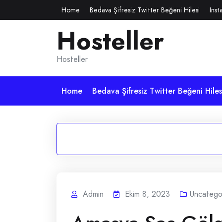
Skip
Home
Bedava Şifresiz Twitter Beğeni Hilesi
Inst
to
Hosteller
content
Hosteller
Home
Bedava Şifresiz Twitter Beğeni Hiles
Admin
Ekim 8, 2023
Uncatego