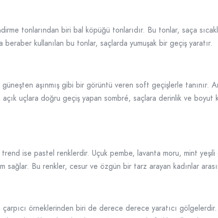
rme tonlarından biri bal köpüğü tonlarıdır. Bu tonlar, saça sıcaklı
la beraber kullanılan bu tonlar, saçlarda yumuşak bir geçiş yaratır.
 güneşten aşınmış gibi bir görüntü veren soft geçişlerle tanınır.
k açık uçlara doğru geçiş yapan sombré, saçlara derinlik ve boyu
nd ise pastel renklerdir. Uçuk pembe, lavanta moru, mint yeşili g
 sağlar. Bu renkler, cesur ve özgün bir tarz arayan kadınlar arası
çarpıcı örneklerinden biri de derece derece yaratıcı gölgelerdir.