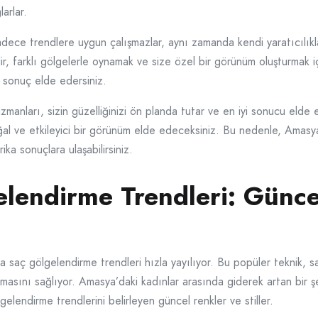
arlar.
ece trendlere uygun çalışmazlar, aynı zamanda kendi yaratıcılıkla
lir, farklı gölgelerle oynamak ve size özel bir görünüm oluşturmak iç
r sonuç elde edersiniz.
nları, sizin güzelliğinizi ön planda tutar ve en iyi sonucu elde et
doğal ve etkileyici bir görünüm elde edeceksiniz. Bu nedenle, Amas
ka sonuçlara ulaşabilirsiniz.
lendirme Trendleri: Günce
a saç gölgelendirme trendleri hızla yayılıyor. Bu popüler teknik,
asını sağlıyor. Amasya’daki kadınlar arasında giderek artan bir şeki
elendirme trendlerini belirleyen güncel renkler ve stiller.