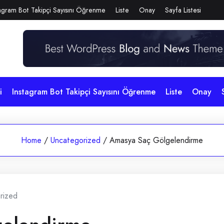
agram Bot Takipçi Sayısını Öğrenme
Liste
Onay
Sayfa Listesi
i
Instagram Bot Takipçi Sayısını Öğrenme
Liste
Onay
Home
/
Uncategorized
/
Amasya Saç Gölgelendirme
rized