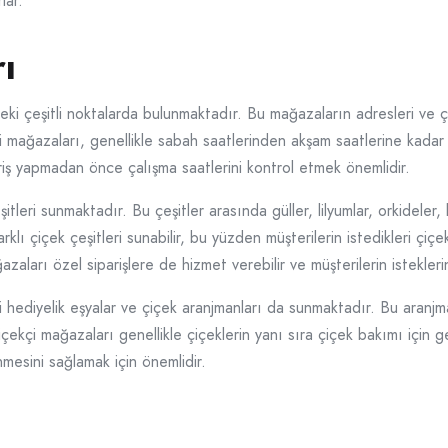
lar.
ı
ki çeşitli noktalarda bulunmaktadır. Bu mağazaların adresleri ve ça
ekçi mağazaları, genellikle sabah saatlerinden akşam saatlerine kada
şveriş yapmadan önce çalışma saatlerini kontrol etmek önemlidir.
şitleri sunmaktadır. Bu çeşitler arasında güller, lilyumlar, orkidele
ı çiçek çeşitleri sunabilir, bu yüzden müşterilerin istedikleri çiçek
zaları özel siparişlere de hizmet verebilir ve müşterilerin isteklerin
 hediyelik eşyalar ve çiçek aranjmanları da sunmaktadır. Bu aranjm
çiçekçi mağazaları genellikle çiçeklerin yanı sıra çiçek bakımı için
nmesini sağlamak için önemlidir.