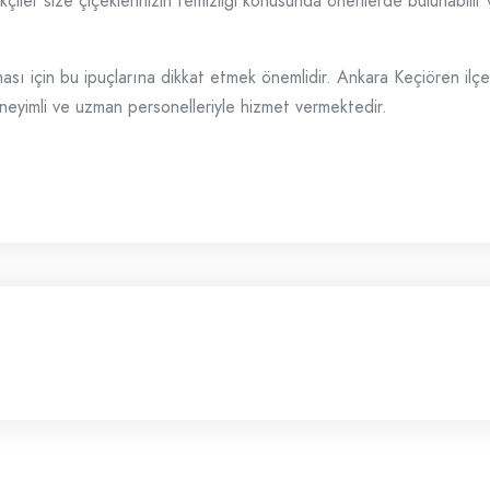
çiler size çiçeklerinizin temizliği konusunda önerilerde bulunabilir
ası için bu ipuçlarına dikkat etmek önemlidir. Ankara Keçiören ilçesin
eyimli ve uzman personelleriyle hizmet vermektedir.