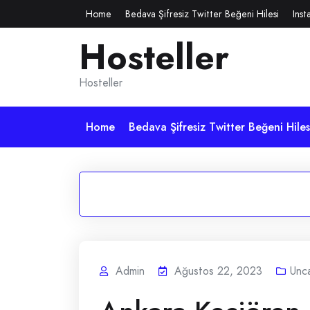
Skip
Home
Bedava Şifresiz Twitter Beğeni Hilesi
Inst
to
Hosteller
content
Hosteller
Home
Bedava Şifresiz Twitter Beğeni Hiles
Admin
Ağustos 22, 2023
Unc