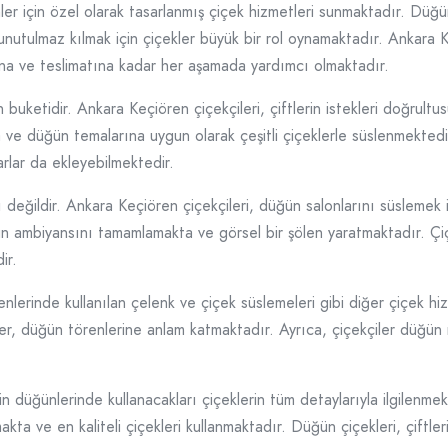
er için özel olarak tasarlanmış çiçek hizmetleri sunmaktadır. Düğün
nutulmaz kılmak için çiçekler büyük bir rol oynamaktadır. Ankara Ke
mına ve teslimatına kadar her aşamada yardımcı olmaktadır.
 buketidir. Ankara Keçiören çiçekçileri, çiftlerin istekleri doğrultu
 ve düğün temalarına uygun olarak çeşitli çiçeklerle süslenmektedir. 
rlar da ekleyebilmektedir.
 değildir. Ankara Keçiören çiçekçileri, düğün salonlarını süslemek i
n ambiyansını tamamlamakta ve görsel bir şölen yaratmaktadır. Çiç
ir.
lerinde kullanılan çelenk ve çiçek süslemeleri gibi diğer çiçek hizm
er, düğün törenlerine anlam katmaktadır. Ayrıca, çiçekçiler düğün 
in düğünlerinde kullanacakları çiçeklerin tüm detaylarıyla ilgilenmek
makta ve en kaliteli çiçekleri kullanmaktadır. Düğün çiçekleri, çift