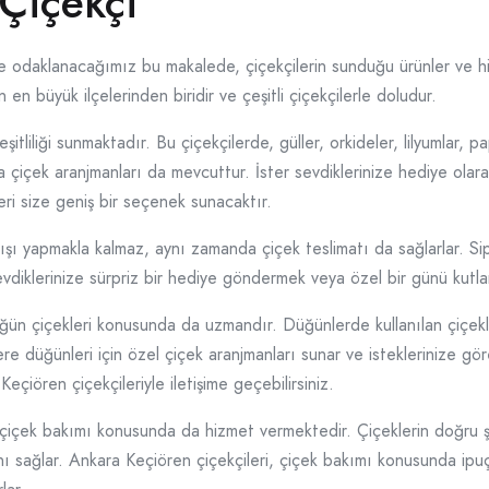
Çiçekçi
re odaklanacağımız bu makalede, çiçekçilerin sunduğu ürünler ve h
en büyük ilçelerinden biridir ve çeşitli çiçekçilerle doludur.
şitliliği sunmaktadır. Bu çiçekçilerde, güller, orkideler, lilyumlar, 
rda çiçek aranjmanları da mevcuttur. İster sevdiklerinize hediye olara
eri size geniş bir seçenek sunacaktır.
şı yapmakla kalmaz, aynı zamanda çiçek teslimatı da sağlarlar. Sipa
sevdiklerinize sürpriz bir hediye göndermek veya özel bir günü kutlam
ğün çiçekleri konusunda da uzmandır. Düğünlerde kullanılan çiçek
tlere düğünleri için özel çiçek aranjmanları sunar ve isteklerinize 
çiören çiçekçileriyle iletişime geçebilirsiniz.
i çiçek bakımı konusunda da hizmet vermektedir. Çiçeklerin doğru 
ını sağlar. Ankara Keçiören çiçekçileri, çiçek bakımı konusunda ipuçl