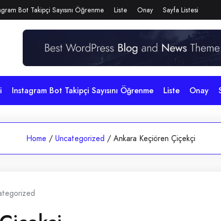
agram Bot Takipçi Sayısını Öğrenme
Liste
Onay
Sayfa Listesi
i
Instagram Bot Takipçi Sayısını Öğrenme
Liste
Onay
Home
/
Uncategorized
/
Ankara Keçiören Çiçekçi
ategorized