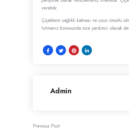
periyodik olarak temizlemeniz önemlidir. Çiçek
verebilir.
Çiçeklerin sağlıklı kalması ve uzun ömürlü olm
tutmanız konusunda size yardımcı olacak den
Admin
Post
Previous Post