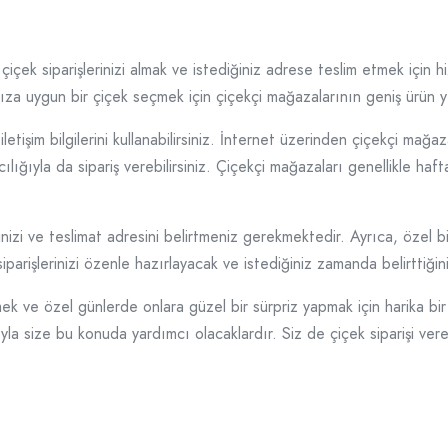
i çiçek siparişlerinizi almak ve istediğiniz adrese teslim etmek için
rınıza uygun bir çiçek seçmek için çiçekçi mağazalarının geniş ürün 
iletişim bilgilerini kullanabilirsiniz. İnternet üzerinden çiçekçi ma
acılığıyla da sipariş verebilirsiniz. Çiçekçi mağazaları genellikle 
ğinizi ve teslimat adresini belirtmeniz gerekmektedir. Ayrıca, özel b
iparişlerinizi özenle hazırlayacak ve istediğiniz zamanda belirttiği
tmek ve özel günlerde onlara güzel bir sürpriz yapmak için harika bi
larıyla size bu konuda yardımcı olacaklardır. Siz de çiçek siparişi v