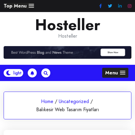
Skip
Top Menu
to
Hosteller
content
Hosteller
Menu
Home
/
Uncategorized
/
Balıkesir Web Tasarım Fiyatları