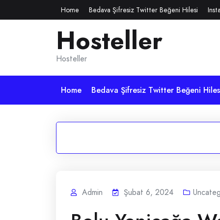
Skip
Home
Bedava Şifresiz Twitter Beğeni Hilesi
Inst
to
Hosteller
content
Hosteller
Home
Bedava Şifresiz Twitter Beğeni Hiles
Admin
Şubat 6, 2024
Uncateg