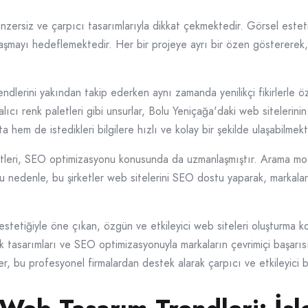
nzersiz ve çarpıcı tasarımlarıyla dikkat çekmektedir. Görsel estetik
 aşmayı hedeflemektedir. Her bir projeye ayrı bir özen göstererek, m
ndlerini yakından takip ederken aynı zamanda yenilikçi fikirlerle ö
lıcı renk paletleri gibi unsurlar, Bolu Yeniçağa'daki web sitelerini
 hem de istedikleri bilgilere hızlı ve kolay bir şekilde ulaşabilmekt
etleri, SEO optimizasyonu konusunda da uzmanlaşmıştır. Arama moto
u nedenle, bu şirketler web sitelerini SEO dostu yaparak, markalar
stetiğiyle öne çıkan, özgün ve etkileyici web siteleri oluşturma kon
ak tasarımları ve SEO optimizasyonuyla markaların çevrimiçi başarı
, bu profesyonel firmalardan destek alarak çarpıcı ve etkileyici bir 