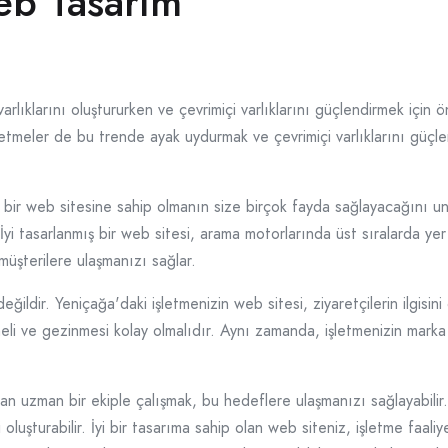
eb Tasarım
rlıklarını oluştururken ve çevrimiçi varlıklarını güçlendirmek için ön
şletmeler de bu trende ayak uydurmak ve çevrimiçi varlıklarını güç
lı bir web sitesine sahip olmanın size birçok fayda sağlayacağını un
r. İyi tasarlanmış bir web sitesi, arama motorlarında üst sıralarda ye
müşterilere ulaşmanızı sağlar.
ldir. Yeniçağa'daki işletmenizin web sitesi, ziyaretçilerin ilgisini 
eli ve gezinmesi kolay olmalıdır. Aynı zamanda, işletmenizin marka k
n uzman bir ekiple çalışmak, bu hedeflere ulaşmanızı sağlayabilir.
i oluşturabilir. İyi bir tasarıma sahip olan web siteniz, işletme faaliy