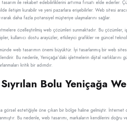
tasarım ile rekabet edebilirliklerini artırma fırsatı elde ederler. 
ekilde iletişim kurabilir ve yeni pazarlara erişebilirler. Web sitesi ar
tırarak daha fazla potansiyel müşteriye ulaşmalarını sağlar.
letmelere özelleştirilmiş web çözümleri sunmaktadır. Bu çözümler, i
kipler, kullanıcı dostu arayüzler, etkileyici grafikler ve güncel teknol
ümünde web tasarımın önemi büyüktür. İyi tasarlanmış bir web sitesi
çlendirir. Bu nedenle, Yeniçağa'daki işletmelerin dijital varlıklarını
anmaları kritik bir adımdır.
e Sıyrılan Bolu Yeniçağa W
 görsel estetiğiyle öne çıkan bir bölge haline gelmiştir. İnternet d
zanmıştır. Bu nedenle, web tasarımı, markaların kendilerini doğru ve 