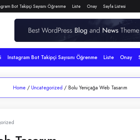
agram Bot Takipçi Sayısını Öğrenme
Liste
Onay
Sayfa Listesi
i
Instagram Bot Takipçi Sayısını Öğrenme
Liste
Onay
Home
/
Uncategorized
/
Bolu Yeniçağa Web Tasarım
orized