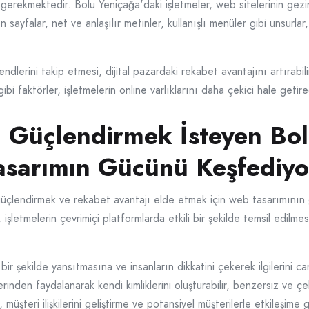
gerekmektedir. Bolu Yeniçağa'daki işletmeler, web sitelerinin gezi
n sayfalar, net ve anlaşılır metinler, kullanışlı menüler gibi unsurla
dlerini takip etmesi, dijital pazardaki rekabet avantajını artırabili
i faktörler, işletmelerin online varlıklarını daha çekici hale getirec
nı Güçlendirmek İsteyen Bo
asarımın Gücünü Keşfediyo
nı güçlendirmek ve rekabet avantajı elde etmek için web tasarımını
letmelerin çevrimiçi platformlarda etkili bir şekilde temsil edilmes
ir şekilde yansıtmasına ve insanların dikkatini çekerek ilgilerini c
inden faydalanarak kendi kimliklerini oluşturabilir, benzersiz ve çe
, müşteri ilişkilerini geliştirme ve potansiyel müşterilerle etkileşi