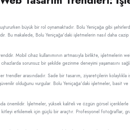
Web Tasarım Trendleri: İşl
 oluştururken büyük bir rol oynamaktadır. Bolu Yeniçağa gibi şehirler
dir. Bu makalede, Bolu Yeniçağa'daki işletmelerin nasıl daha cazi
renddir. Mobil cihaz kullanımının artmasıyla birlikte, işletmelerin w
ı cihazlarda sorunsuz bir şekilde gezinme deneyimi yaşamasını sağl
trendler arasındadır. Sade bir tasarım, ziyaretçilerin kolaylıkla ist
venilir olduğunu vurgular. Bolu Yeniçağa'daki işletmeler, basit ve e
 önemlidir. İşletmeler, yüksek kaliteli ve özgün görsel içeriklerle w
kitleyi etkilemek için güçlü bir araçtır. Profesyonel fotoğraflar, gra