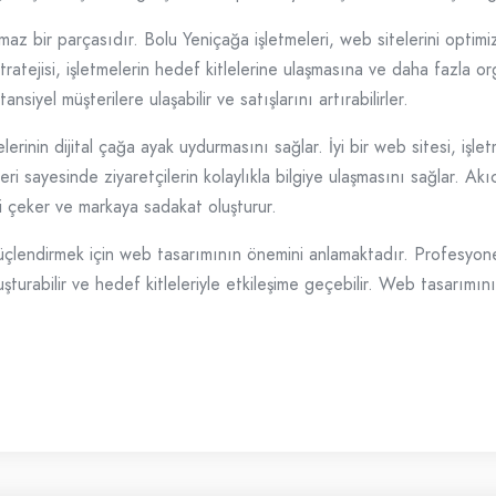
z bir parçasıdır. Bolu Yeniçağa işletmeleri, web sitelerini optim
stratejisi, işletmelerin hedef kitlelerine ulaşmasına ve daha fazla 
ansiyel müşterilere ulaşabilir ve satışlarını artırabilirler.
nin dijital çağa ayak uydurmasını sağlar. İyi bir web sitesi, işletme
ri sayesinde ziyaretçilerin kolaylıkla bilgiye ulaşmasını sağlar. Akıcı
ni çeker ve markaya sadakat oluşturur.
ı güçlendirmek için web tasarımının önemini anlamaktadır. Profesyo
oluşturabilir ve hedef kitleleriyle etkileşime geçebilir. Web tasarım