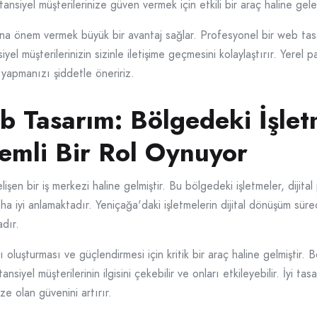
otansiyel müşterilerinize güven vermek için etkili bir araç haline gele
na önem vermek büyük bir avantaj sağlar. Profesyonel bir web tasarı
iyel müşterilerinizin sizinle iletişime geçmesini kolaylaştırır. Yere
 yapmanızı şiddetle öneririz.
 Tasarım: Bölgedeki İşletm
mli Bir Rol Oynuyor
elişen bir iş merkezi haline gelmiştir. Bu bölgedeki işletmeler, diji
 iyi anlamaktadır. Yeniçağa'daki işletmelerin dijital dönüşüm sürec
dır.
ı oluşturması ve güçlendirmesi için kritik bir araç haline gelmiştir.
iyel müşterilerinin ilgisini çekebilir ve onları etkileyebilir. İyi tas
ize olan güvenini artırır.