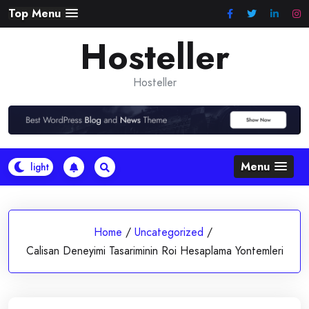
Skip
Top Menu
to
Hosteller
content
Hosteller
Menu
Home
/
Uncategorized
/
Calisan Deneyimi Tasariminin Roi Hesaplama Yontemleri