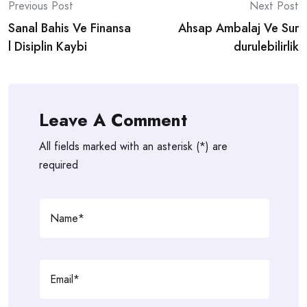
Post
Previous Post
Next Post
Sanal Bahis Ve Finansa
Ahsap Ambalaj Ve Sur
navigation
l Disiplin Kaybi
durulebilirlik
Leave A Comment
All fields marked with an asterisk (*) are
required