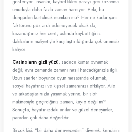
gösteriyor. İnsanlar, kaybettikleri parayı geri kazanma
umuduyla daha fazla zaman harcıyor. Peki, bu
döngüden kurtulmak mümkün mü? Her ne kadar şans
faktörünü göz ardı edemeyecek olsak da,
kazandığınız her cent, aslında kaybettiğiniz
dakikaların maliyetiyle karşılaştırıldığında çok önemsiz
kalıyor.
Casinoların gizli yüzü
, sadece kumar oynamak
değil; aynı zamanda zamanı nasıl harcadığınızla ilgili.
Uzun saatler boyunca oyun masasında oturmak,
sosyal hayatınızı ve kişisel zamanınızı etkiliyor. Aile
ve arkadaşlarınızla yaşamak yerine, bir slot
makinesiyle geçirdiğiniz zaman, kayıp değil mi?
Sonuçta, hayatınızdaki anılar ve güzel deneyimler,
paradan çok daha değerlidir.
Birçok kişi, “bir daha deneyeceğim” diyerek, kendisini