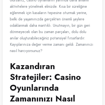
olursanız, casino oynamanın yanında daha anlamlı
aktivitelere yönelmek elinizde. Kısa bir süreliğine
eğlenmek için kasaların tepesine oturmak yerine,
belki de yaşamınızda gerçekten önemli şeylere
odaklanmak daha mantıklı. Unutmayın, bir gün geri
dönmeyecek olan bu zaman parçaları, dolu dolu
anılar oluşturabileceğiniz potansiyel fırsatlardır.
Kayıplarınıza değer verme zamanı geldi. Zamanınızı
nasıl harcıyorsunuz?
Kazandıran
Stratejiler: Casino
Oyunlarında
Zamanınızı Nasıl