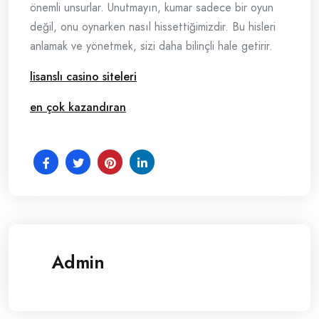
önemli unsurlar. Unutmayın, kumar sadece bir oyun
değil, onu oynarken nasıl hissettiğimizdir. Bu hisleri
anlamak ve yönetmek, sizi daha bilinçli hale getirir.
lisanslı casino siteleri
en çok kazandıran
Admin