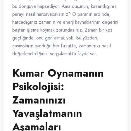
bu döngüye hapsediyor. Ama düşünün; kazandığınız
parayı nasıl harcayacaksınız? O paranın ardında,
harcadığınız zamanın ve enerji kaynaklarının değerini
baştan işleme koymak zorundasınız. Zaman bir kez
geçtiğinde, onu geri almak yok. Bu yüzden,
casinoların sunduğu her fırsatta, zamanınızı nasıl
değerlendirdiğinizi sorgulamakta fayda var.
Kumar Oynamanın
Psikolojisi:
Zamanınızı
Yavaşlatmanın
Aşamaları