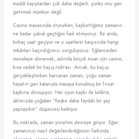
maddi kayıplardan çok daha değerli; çünkü onu geri
getirmek mümkün değil.
Casino masasında otururken, kaybettiğimiz zamanın
ne kadar çabuk geçtiğini fark etmiyoruz. Bir anda,
birkaç saat geçiyor ve o saatlerin karşısında hangi
imkânları kaçırdığımızı sorguluyoruz. Eğlenceden
meseleye dönersek, aslında birçok insan için casino,
kısa vadeli bir kaçış noktası. Ancak, bu kaçışı
gerçekleştirirken harcanan zaman, çoğu zaman
hayatın geri kalanıyla masaya konulmuş bir fırsat
kaybına dönüşüyor. Her oyun kaybı ile birlikte,
aklımızda çoğalan “Keşke daha faydalı bir şey
yapsaydım” düşüncesi beliriyor.
Bu noktada, zaman yönetimi devreye giriyor. Eğer
zamanınızı nasıl değerlendirdiğinizin farkında