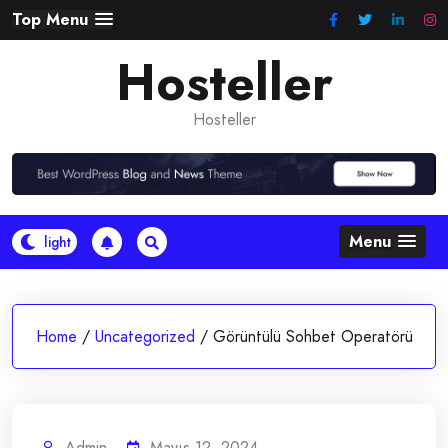
Skip
Top Menu
to
Hosteller
content
Hosteller
Menu
Home
/
Uncategorized
/
Görüntülü Sohbet Operatörü
Admin
Mayıs 12, 2024