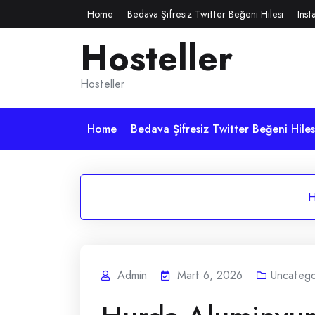
Skip
Home
Bedava Şifresiz Twitter Beğeni Hilesi
Inst
to
Hosteller
content
Hosteller
Home
Bedava Şifresiz Twitter Beğeni Hiles
H
Admin
Mart 6, 2026
Uncatego