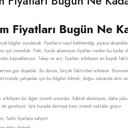
 Fiyatlari Bugun Ne Kad
m Fiyatları Bugün Ne K
l bilgiler sunulacak. Fiyatların nasıl belirlendiği, piyasa dinamikle
ler için önemlidir. Peki, hurda alüminyum fiyatları neden bu kadar d
ndan kaynaklanıyor. Talep ve arz, fiyatları etkileyen en büyük faktö
 ertesi gün düşebilir. Bu durum, birçok faktörden etkilenir. Ekonomi
 sektöründe çalışanlar için bu bilgileri bilmek, doğru zamanda alım 
 etkileyen bir diğer önemli unsurdur. Kaliteli alüminyum, daha yüksek
 de gerekiyor. İşte burada devreye bazı önemli noktalar giriyor:
i, farklı fiyatlara sahiptir.
öre daha değerli.