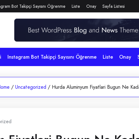
agram Bot Takipçi Sayısını Öğrenme
Liste
Onay
Sayfa Listesi
i
Instagram Bot Takipçi Sayısını Öğrenme
Liste
Onay
ome
/
Uncategorized
/
Hurda Aluminyum Fiyatlari Bugun Ne Kad
rized