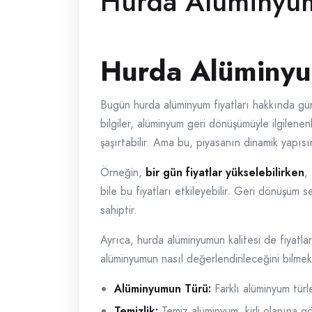
Hurda Aluminyum
Hurda Alüminyu
Bugün hurda alüminyum fiyatları hakkında günce
bilgiler, alüminyum geri dönüşümüyle ilgilenen
şaşırtabilir. Ama bu, piyasanın dinamik yapısı
Örneğin,
bir gün fiyatlar yükselebilirken
,
bile bu fiyatları etkileyebilir. Geri dönüşüm
sahiptir.
Ayrıca, hurda alüminyumun kalitesi de fiyatları
alüminyumun nasıl değerlendirileceğini bilmek
Alüminyumun Türü:
Farklı alüminyum türler
Temizlik:
Temiz alüminyum, kirli olanına g