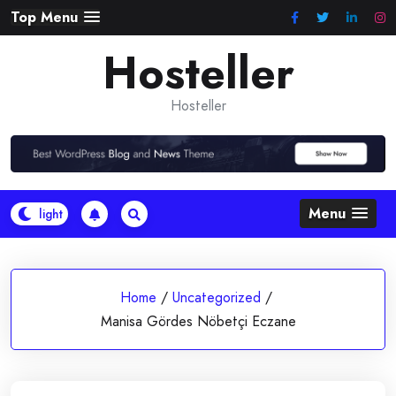
Skip
Top Menu
to
Hosteller
content
Hosteller
Menu
Home
/
Uncategorized
/
Manisa Gördes Nöbetçi Eczane