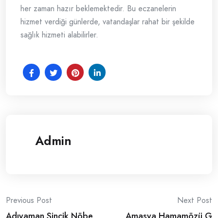
her zaman hazır beklemektedir. Bu eczanelerin
hizmet verdiği günlerde, vatandaşlar rahat bir şekilde
sağlık hizmeti alabilirler.
Admin
Post
Previous Post
Next Post
Adıyaman Sincik Nöbe
Amasya Hamamözü G