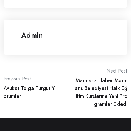
Admin
Post
Next Post
Previous Post
Marmaris Haber Marm
navigation
Avukat Tolga Turgut Y
aris Belediyesi Halk Eğ
orumlar
itim Kurslarına Yeni Pro
gramlar Ekledi