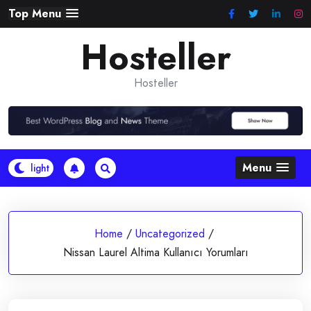
Skip
Top Menu
to
Hosteller
content
Hosteller
Menu
Home
/
Uncategorized
/
Nissan Laurel Altima Kullanıcı Yorumları