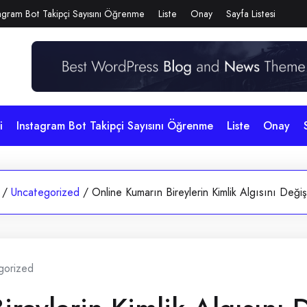
agram Bot Takipçi Sayısını Öğrenme
Liste
Onay
Sayfa Listesi
i
Instagram Bot Takipçi Sayısını Öğrenme
Liste
Onay
/
Uncategorized
/
Online Kumarın Bireylerin Kimlik Algısını Değiş
gorized