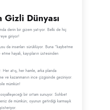
 Gizli Dünyası
da derin bir gizem yatıyor. Belki de hiç
reye giriyor!
usu da insanları sürüklüyor. Buna “kaybetme
e etme hayali, kayıpların üstesinden
r. Her atış, her hamle, arka planda
me ve kazanmanın ince çizgisinde geziniyor.
 bile mümkün!
 sosyalleşeceği bir ortam sunuyor. Sohbet
ilmeniz de mümkün; oyunun getirdiği karmaşık
österiyor.