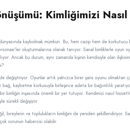
önüşümü: Kimliğimizi Nasıl
al dünyasında kaybolmak mümkün. Bu, hem cazip hem de korkutucu bi
personae'ler oluşturmalarına olanak tanıyor. Sanal kimliklerle oyu
or. Ancak bu durum, aynı zamanda kişinin kendisiyle olan ilişkisin
i?
i de değiştiriyor. Oyunlar artık yalnızca birer şans oyunu olmaktan 
niz bağ, kaybetme korkusuyla birleşince adeta bir bağımlılık yaratı
ir kimliğin inşasında önemli bir yer tutuyor. Kendimizi nasıl hissett
le sürekli değişiyor.
 bireylerin ve toplulukların kimliğini de yeniden şekillendiriyor. 
çok sorunun habercisi olabilir.