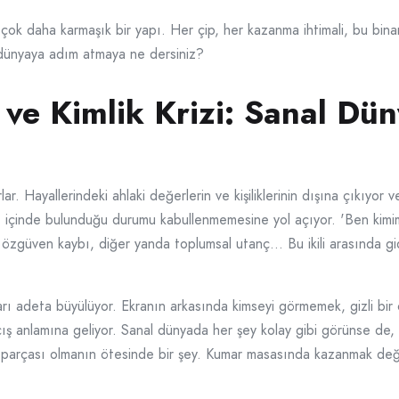
k daha karmaşık bir yapı. Her çip, her kazanma ihtimali, bu binanı
i dünyaya adım atmaya ne dersiniz?
 ve Kimlik Krizi: Sanal Dü
orlar. Hayallerindeki ahlaki değerlerin ve kişiliklerinin dışına çıkıyo
e içinde bulunduğu durumu kabullenmemesine yol açıyor. 'Ben kimi
a özgüven kaybı, diğer yanda toplumsal utanç… Bu ikili arasında gid
ları adeta büyülüyor. Ekranın arkasında kimseyi görmemek, gizli bir
ş anlamına geliyor. Sanal dünyada her şey kolay gibi görünse de, a
n parçası olmanın ötesinde bir şey. Kumar masasında kazanmak değ