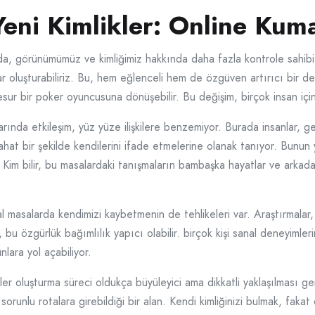
eni Kimlikler: Online Kumar
da, görünümümüz ve kimliğimiz hakkında daha fazla kontrole sahibiz
ar oluşturabiliriz. Bu, hem eğlenceli hem de özgüven artırıcı bir d
sur bir poker oyuncusuna dönüşebilir. Bu değişim, birçok insan için
rında etkileşim, yüz yüze ilişkilere benzemiyor. Burada insanlar, gen
ahat bir şekilde kendilerini ifade etmelerine olanak tanıyor. Bunun y
or. Kim bilir, bu masalardaki tanışmaların bambaşka hayatlar ve arkada
 masalarda kendimizi kaybetmenin de tehlikeleri var. Araştırmalar, in
 bu özgürlük bağımlılık yapıcı olabilir. birçok kişi sanal deneyimler
lara yol açabiliyor.
ler oluşturma süreci oldukça büyüleyici ama dikkatli yaklaşılması ge
orunlu rotalara girebildiği bir alan. Kendi kimliğinizi bulmak, faka