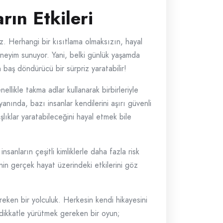
ın Etkileri
. Herhangi bir kısıtlama olmaksızın, hayal
eneyim sunuyor. Yani, belki günlük yaşamda
 baş döndürücü bir sürpriz yaratabilir!
ellikle takma adlar kullanarak birbirleriyle
anında, bazı insanlar kendilerini aşırı güvenli
şlıklar yaratabileceğini hayal etmek bile
sanların çeşitli kimliklerle daha fazla risk
inin gerçek hayat üzerindeki etkilerini göz
reken bir yolculuk. Herkesin kendi hikayesini
t dikkatle yürütmek gereken bir oyun;