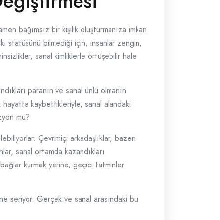
Değiştirmesi
mamen bağımsız bir kişilik oluşturmanıza imkan
i statüsünü bilmediği için, insanlar zengin,
likler, sanal kimliklerle örtüşebilir hale
andıkları paranın ve sanal ünlü olmanın
 hayatta kaybettikleriyle, sanal alandaki
üzyon mu?
ebiliyorlar. Çevrimiçi arkadaşlıklar, bazen
anlar, sanal ortamda kazandıkları
k bağlar kurmak yerine, geçici tatminler
nüne seriyor. Gerçek ve sanal arasındaki bu