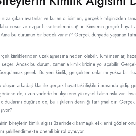
reylerin Kimlik Algısını 
ınıza çıkan avatarlar ve kullanıcı isimleri, gerçek kimliğinizden ta
aha cesur ve özgür hissetmelerini sağlar. Kimsenin gerçek hayattak
. Ama bu durumun bir bedeli var mı? Gerçek dünyada yaşanan tatminsiz
rçek kimliklerinden uzaklaşmasına neden olabilir. Kimi insanlar, kaz
i seçer. Ancak bu durum, zamanla kimlik krizine yol açabilir. Gerçek
Sorgulamak gerek: Bu yeni kimlik, gerçekten onlar mı yoksa bir ill
uşan arkadaşlıklar ile gerçek hayattaki ilişkileri arasında gidip gel
 görünse de, uzun vadede bu ilişkilerin yüzeysel kalma riski var. İns
olduklarını düşünse de, bu ilişkilerin derinliği tartışmalıdır. Gerçe
işiyor?
inin bireylerin kimlik algısı üzerindeki karmaşık etkilerini gözler ö
rını şekillendirmekte önemli bir rol oynuyor.