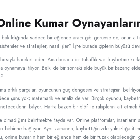
Online Kumar Oynayanların
bakıldığında sadece bir eğlence aracı gibi görünse de, onun altın
istemler ve stratejiler, nasıl işler? İşte burada çiplerin büyüsü dev
ırsıyla hareket eder. Ama burada bir tuhaflık var: kaybetme kork
la oynamaya itiliyor. Belki de bir sonraki elde büyük bir kazanç eld
i?
a etkili parçalar, oyuncunun güç dengesini ve stratejisini belirliyo
adece şans yok; matematik ve analiz de var. Birçok oyuncu, kaybet
öneteceklerini biliyor. Hatta bazen bir blöf ile rakiplerini alt etmek
e olmadığını belirtmekte fayda var. Online platformlar, insanların
ları birbirine bağlıyor. Aynı zamanda, kaybettiğinizde yalnızlığa it
Bu, online kumarın hem bir eğlence hem de bir tuzak olabileceğini g