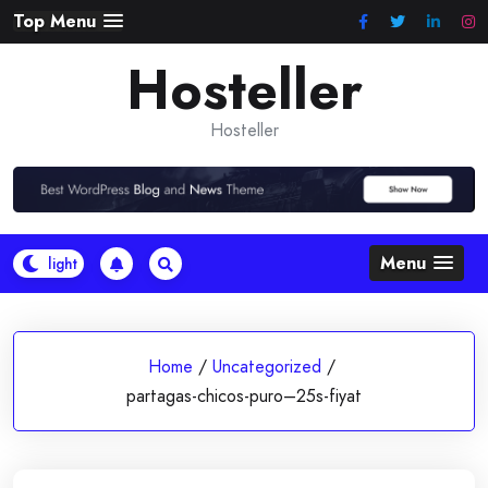
Skip
Top Menu
to
Hosteller
content
Hosteller
Menu
Home
/
Uncategorized
/
partagas-chicos-puro–25s-fiyat