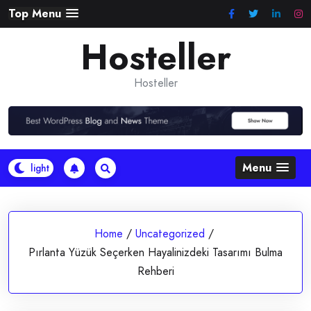
Skip
Top Menu
to
Hosteller
content
Hosteller
Menu
Home
/
Uncategorized
/
Pırlanta Yüzük Seçerken Hayalinizdeki Tasarımı Bulma
Rehberi