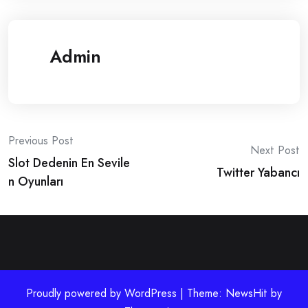
Admin
Post
Previous Post
Next Post
Slot Dedenin En Sevile
navigation
Twitter Yabancı
n Oyunları
Proudly powered by WordPress | Theme: NewsHit by