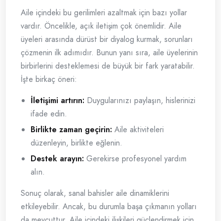
Aile içindeki bu gerilimleri azaltmak için bazı yollar
vardır. Öncelikle, açık iletişim çok önemlidir. Aile
üyeleri arasında dürüst bir diyalog kurmak, sorunları
çözmenin ilk adımıdır. Bunun yanı sıra, aile üyelerinin
birbirlerini desteklemesi de büyük bir fark yaratabilir.
İşte birkaç öneri:
İletişimi artırın:
Duygularınızı paylaşın, hislerinizi
ifade edin.
Birlikte zaman geçirin:
Aile aktiviteleri
düzenleyin, birlikte eğlenin.
Destek arayın:
Gerekirse profesyonel yardım
alın.
Sonuç olarak, sanal bahisler aile dinamiklerini
etkileyebilir. Ancak, bu durumla başa çıkmanın yolları
da mevcuttur. Aile içindeki ilişkileri güçlendirmek için