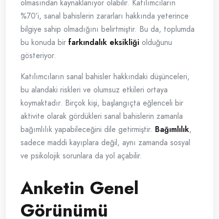
olmasından kaynaklanıyor olabilir. Katılımcıların
%70’i, sanal bahislerin zararları hakkında yeterince
bilgiye sahip olmadığını belirtmiştir. Bu da, toplumda
bu konuda bir
farkındalık eksikliği
olduğunu
gösteriyor.
Katılımcıların sanal bahisler hakkındaki düşünceleri,
bu alandaki riskleri ve olumsuz etkileri ortaya
koymaktadır. Birçok kişi, başlangıçta eğlenceli bir
aktivite olarak gördükleri sanal bahislerin zamanla
bağımlılık yapabileceğini dile getirmiştir.
Bağımlılık
,
sadece maddi kayıplara değil, aynı zamanda sosyal
ve psikolojik sorunlara da yol açabilir.
Anketin Genel
Görünümü