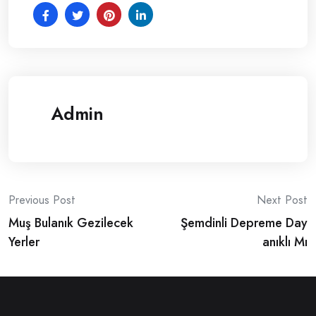
Admin
Post
Previous Post
Next Post
Muş Bulanık Gezilecek
Şemdinli Depreme Day
navigation
Yerler
anıklı Mı