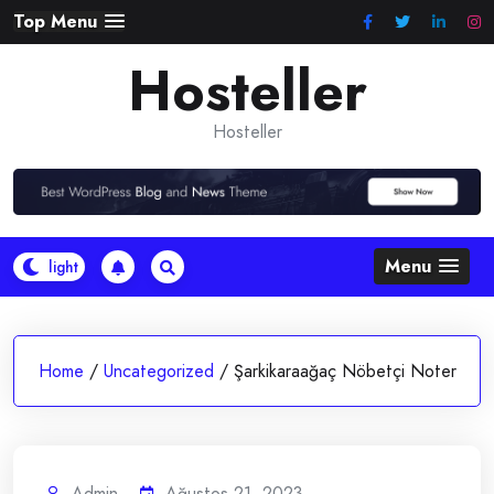
Skip
Top Menu
to
Hosteller
content
Hosteller
Menu
Home
/
Uncategorized
/
Şarkikaraağaç Nöbetçi Noter
Admin
Ağustos 21, 2023