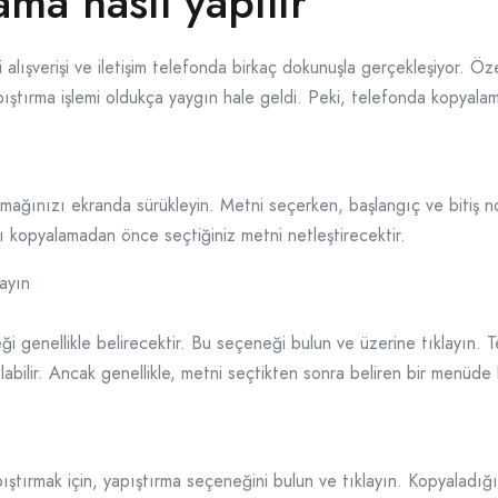
ma nasıl yapılır
alışverişi ve iletişim telefonda birkaç dokunuşla gerçekleşiyor. Özel
apıştırma işlemi oldukça yaygın hale geldi. Peki, telefonda kopyalama
ağınızı ekranda sürükleyin. Metni seçerken, başlangıç ve bitiş nokt
rı kopyalamadan önce seçtiğiniz metni netleştirecektir.
ayın
 genellikle belirecektir. Bu seçeneği bulun ve üzerine tıklayın. T
abilir. Ancak genellikle, metni seçtikten sonra beliren bir menüde 
tırmak için, yapıştırma seçeneğini bulun ve tıklayın. Kopyaladığın