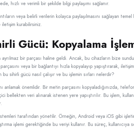
de, hızlı ve verimli bir şekilde bilgi paylaşımı sağlanır.
ıların veya belirli verilerin kolayca paylaşılmasını sağlayan temel bi
iletişim kurabilirsiniz.
irli Gücü: Kopyalama İşlemi
ayrılmaz bir parçası haline geldi. Ancak, bu cihazların bize sunduğ
n parçasını veya bir bağlantıyı hızla kopyalayıp yapıştırarak, ileti
 bu sihirli gücü nasıl çalışır ve bu işlemin sırları nelerdir?
nı anlamak önemlidir. Bir metin parçasını kopyaladığınızda, telefo
i bellekten veri alınarak istenen yere yapıştırılır. Bu işlem, kullan
r.
istemleri tarafından yönetilir. Örneğin, Android veya iOS gibi işleti
pıştırma işlemi gerektiğinde bu veriyi kullanır. Bu süreç, kullanıcıya