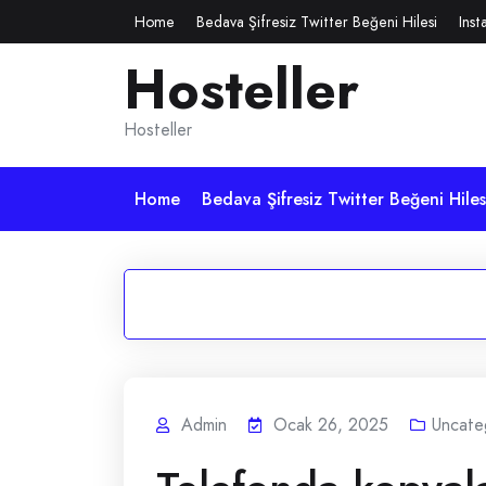
Skip
Home
Bedava Şifresiz Twitter Beğeni Hilesi
Inst
to
Hosteller
content
Hosteller
Home
Bedava Şifresiz Twitter Beğeni Hiles
Admin
Ocak 26, 2025
Uncate