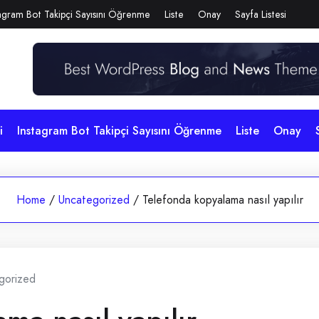
agram Bot Takipçi Sayısını Öğrenme
Liste
Onay
Sayfa Listesi
i
Instagram Bot Takipçi Sayısını Öğrenme
Liste
Onay
Home
/
Uncategorized
/
Telefonda kopyalama nasıl yapılır
gorized