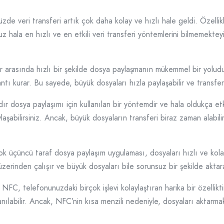
üzde veri transferi artık çok daha kolay ve hızlı hale geldi. Özellikl
z hala en hızlı ve en etkili veri transferi yöntemlerini bilmemekteyi
ar arasında hızlı bir şekilde dosya paylaşmanın mükemmel bir yoludur
ı kurar. Bu sayede, büyük dosyaları hızla paylaşabilir ve transfer 
r dosya paylaşımı için kullanılan bir yöntemdir ve hala oldukça etki
ylaşabilirsiniz. Ancak, büyük dosyaların transferi biraz zaman alabi
ok üçüncü taraf dosya paylaşım uygulaması, dosyaları hızlı ve kola
erinden çalışır ve büyük dosyaları bile sorunsuz bir şekilde aktarab
C, telefonunuzdaki birçok işlevi kolaylaştıran harika bir özelliktir
anılabilir. Ancak, NFC’nin kısa menzili nedeniyle, dosyaları aktarmak