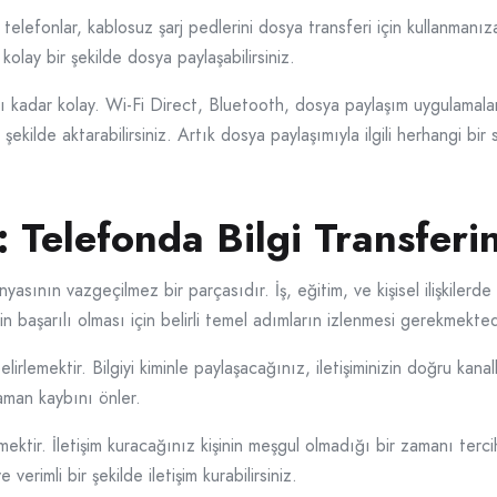
 telefonlar, kablosuz şarj pedlerini dosya transferi için kullanmanız
kolay bir şekilde dosya paylaşabilirsiniz.
ğı kadar kolay. Wi-Fi Direct, Bluetooth, dosya paylaşım uygulamaları
 şekilde aktarabilirsiniz. Artık dosya paylaşımıyla ilgili herhangi b
: Telefonda Bilgi Transferi
asının vazgeçilmez bir parçasıdır. İş, eğitim, ve kişisel ilişkilerde b
n başarılı olması için belirli temel adımların izlenmesi gerekmekted
belirlemektir. Bilgiyi kiminle paylaşacağınız, iletişiminizin doğru kan
aman kaybını önler.
mektir. İletişim kuracağınız kişinin meşgul olmadığı bir zamanı tercih 
verimli bir şekilde iletişim kurabilirsiniz.