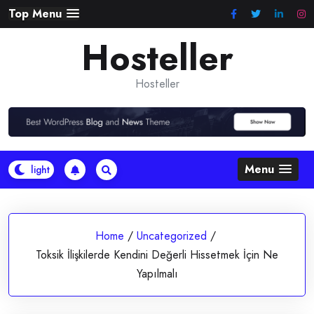
Skip
Top Menu
to
Hosteller
content
Hosteller
Menu
Home
/
Uncategorized
/
Toksik İlişkilerde Kendini Değerli Hissetmek İçin Ne
Yapılmalı