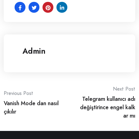
Admin
Post
Next Post
Previous Post
Telegram kullanıcı adı
navigation
Vanish Mode dan nasıl
değiştirince engel kalk
çıkılır
ar mı