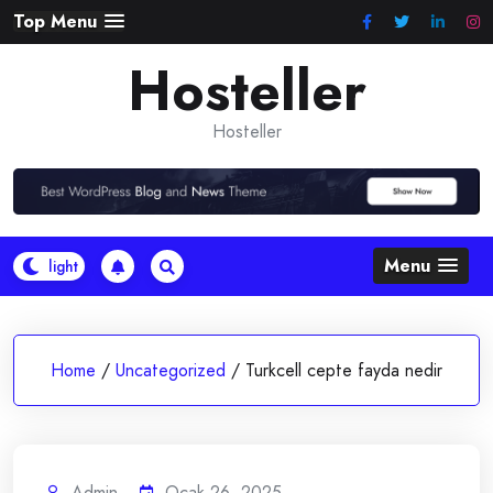
Skip
Top Menu
to
Hosteller
content
Hosteller
Menu
Home
/
Uncategorized
/
Turkcell cepte fayda nedir
Admin
Ocak 26, 2025