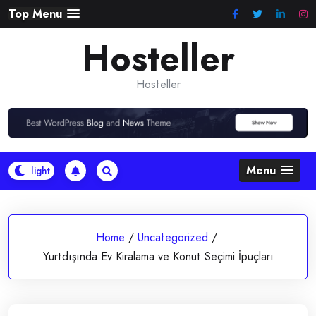
Skip
Top Menu
to
Hosteller
content
Hosteller
Menu
Home
/
Uncategorized
/
Yurtdışında Ev Kiralama ve Konut Seçimi İpuçları