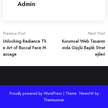
Admin
Post
Previous Post
Next Post
Unlocking Radiance Th
Kurumsal Web Tasarım
navigation
e Art of Buccal Face M
ında Güçlü Başlık Strat
assage
ejileri
Proudly powered by WordPress | Theme: NewsHit by
Themeuniver