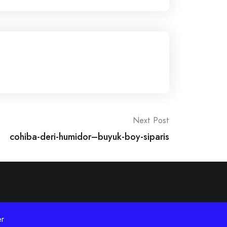
Next Post
cohiba-deri-humidor–buyuk-boy-siparis
r