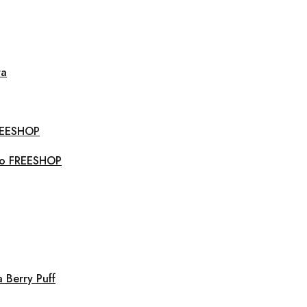
ra
FREESHOP
uro FREESHOP
 Berry Puff