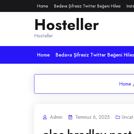
Skip
Home
Bedava Şifresiz Twitter Beğeni Hilesi
Inst
to
Hosteller
content
Hosteller
Home
Bedava Şifresiz Twitter Beğeni Hiles
Home
Admin
Temmuz 6, 2025
Uncat