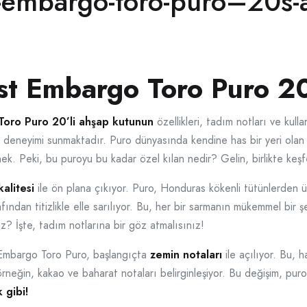
t-embargo-toro-puro–20s-
st Embargo Toro Puro 2
Toro Puro 20’li ahşap kutunun
özellikleri, tadım notları ve kulla
puro deneyimi sunmaktadır. Puro dünyasında kendine has bir yeri ola
nek. Peki, bu puroyu bu kadar özel kılan nedir? Gelin, birlikte keş
kalitesi
ile ön plana çıkıyor. Puro, Honduras kökenli tütünlerden ü
rafından titizlikle elle sarılıyor. Bu, her bir sarmanın mükemmel bir
z? İşte, tadım notlarına bir göz atmalısınız!
 Embargo Toro Puro, başlangıçta
zemin notaları
ile açılıyor. Bu, h
rneğin, kakao ve baharat notaları belirginleşiyor. Bu değişim, puro
 gibi!