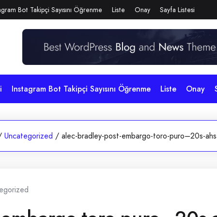
agram Bot Takipçi Sayısını Öğrenme
Liste
Onay
Sayfa Listesi
i
Instagram Bot Takipçi Sayısını Öğrenme
Liste
Onay
/
Uncategorized
/
alec-bradley-post-embargo-toro-puro–20s-ahs
egorized