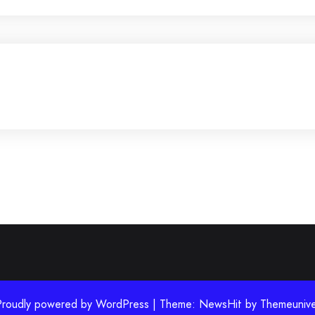
Proudly powered by WordPress | Theme: NewsHit by
Themeunive