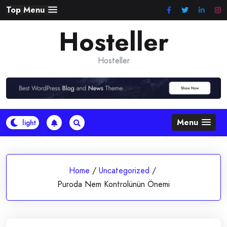
Skip
Top Menu
to
Hosteller
content
Hosteller
Menu
Home
/
Uncategorized
/
Puroda Nem Kontrolünün Önemi