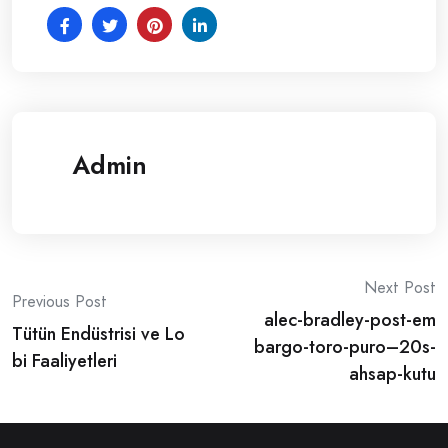
Admin
Post
Next Post
Previous Post
alec-bradley-post-em
navigation
Tütün Endüstrisi ve Lo
bargo-toro-puro–20s-
bi Faaliyetleri
ahsap-kutu