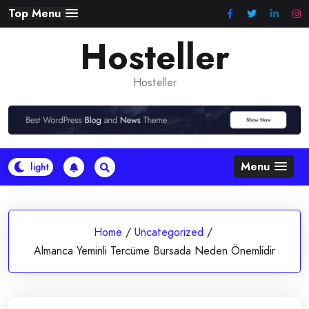
Skip
Top Menu
to
Hosteller
content
Hosteller
Menu
Home
/
Uncategorized
/
Almanca Yeminli Tercüme Bursada Neden Önemlidir