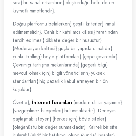
sıra} bu sanal ortamların} oluşturduğu belki de en
kıymetli nimetleridir}.
Doğru platformu belirlerken} çeşitli kriterler} ihmal
edilmemelidir}. Canlı bir katılımcı kitlesi} tarafından
tercih edilmesi} dikkate değer bir husustur}.
{Moderasyon kalitesi} güçlü bir yapıda olmalıdır}
çünkü trolling} böyle platformları} {çöpe çevirebilir}.
Çevrimiçi tartışma mekanlarında} {geçerli bilgi}
mevcut olmak için} bilgili yöneticilerin} yüksek
standartları} hiç pazarlık kabul etmeyen bir ön
koşuldur}.
Özetle},
İnternet forumları
{modern dijital yaşamın}
{vazgeçilmez bileşenleri} bulunmaktadır}. Deneyim
paylaşmak isteyen} {herkes için} böyle siteler}
{olağanüstü bir değer sunmaktadır}. Kaliteli bir site
bularak} {aktif bir katılımcı olunduğunda} insanlar}