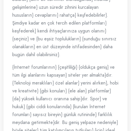
gelişimlerine} uzun süredir zihnini kurcalayan
hususların} cevaplarını} rahatça} keşfedebilirler}.
Şimdiye kadar en çok tercih edilen platformları}
keşfederek} kendi ihtiyaçlarınıza uygun olanını}
{seçiniz} ve {bu eşsiz toplulukların} {sunduğu sınırsız
olanakların} en üst düzeyinde istifadesinden} daha
bugün dahil olabilirsiniz}.
{İnternet forumlarının} {çeşitliliği} {oldukça geniş} ve
tüm ilgi alanlarını kapsayan} siteler yer almakta}dır.
{Teknoloji meraklıları} özel alanlar} yerini alırken}, hobi
ve kreativite} {gibi konuları} {ele alan} platformlar}
{da} yüksek kullanıcı oranına sahip}dır. Spor} ve
hukuk} {gibi ciddi konularında} {kurulan İnternet
forumları} sayısız bireyin} günlük rutininde} farklılık
meydana getirmekte}dir. Bu geniş yelpaze nedeniyle}
böyle siteler} tüm katılımcıların tutkuları} {için} ideal