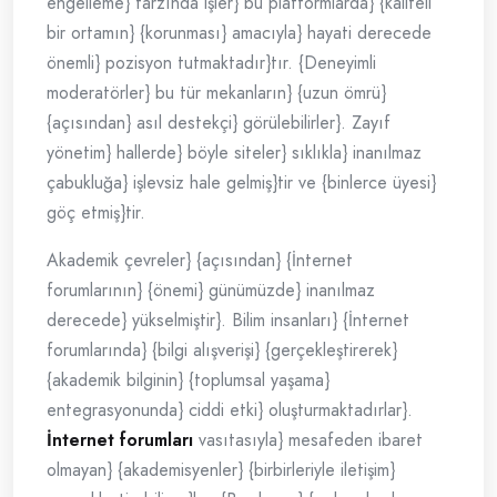
engelleme} tarzında işler} bu platformlarda} {kaliteli
bir ortamın} {korunması} amacıyla} hayati derecede
önemli} pozisyon tutmaktadır}tır. {Deneyimli
moderatörler} bu tür mekanların} {uzun ömrü}
{açısından} asıl destekçi} görülebilirler}. Zayıf
yönetim} hallerde} böyle siteler} sıklıkla} inanılmaz
çabukluğa} işlevsiz hale gelmiş}tir ve {binlerce üyesi}
göç etmiş}tir.
Akademik çevreler} {açısından} {İnternet
forumlarının} {önemi} günümüzde} inanılmaz
derecede} yükselmiştir}. Bilim insanları} {İnternet
forumlarında} {bilgi alışverişi} {gerçekleştirerek}
{akademik bilginin} {toplumsal yaşama}
entegrasyonunda} ciddi etki} oluşturmaktadırlar}.
İnternet forumları
vasıtasıyla} mesafeden ibaret
olmayan} {akademisyenler} {birbirleriyle iletişim}