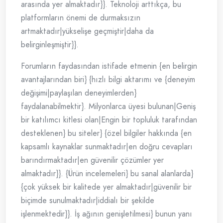
arasında yer almaktadır}}. Teknoloji arttıkça, bu
platformların önemi de durmaksızın
artmaktadır|yükselişe geçmiştir|daha da
belirginleşmiştir}}.
Forumların faydasından istifade etmenin {en belirgin
avantajlarından biri} {hızlı bilgi aktarımı ve {deneyim
değişimi|paylaşılan deneyimlerden}
faydalanabilmektir}. Milyonlarca üyesi bulunan|Geniş
bir katılımcı kitlesi olan|Engin bir topluluk tarafından
desteklenen} bu siteler} {özel bilgiler hakkında {en
kapsamlı kaynaklar sunmaktadır|en doğru cevapları
barındırmaktadır|en güvenilir çözümler yer
almaktadır}}. {Ürün incelemeleri} bu sanal alanlarda}
{çok yüksek bir kalitede yer almaktadır|güvenilir bir
biçimde sunulmaktadır|iddialı bir şekilde
işlenmektedir}}. İş ağının genişletilmesi} bunun yanı