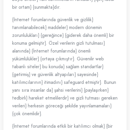
bir ortam} {sunmakta}dır.
{İnternet forumlarında güvenlik ve gizlilik}
tanımlanabilecek} maddeler} modern dönemin
zorunlulukları} {gereğince} {giderek daha önemli} bir
konuma gelmiştir}. Özel verilerin gizli tutulması}
alanında} {İnternet forumlarında} önemli
yükümlülükler} {ortaya çıkmıştır}. Güvenilir web
tabanlı siteler} bu konuda} sağlam standartlar}
{getirmiş} ve güvenlik altyapıları} sayesinde}
katılımcılarının} itimadını} safeguard etmiştir}. Bunun
yanı sıra insanlar da} şahsi verilerini} {paylaşırken}
tedbirli} hareket etmelilerdir} ve gizli tutması gereken
verileri} herkesin göreceği şekilde yayınlamamaları}
{çok önemlidir}.
{İnternet forumlarında etkili bir katılımcı olmak} {bir