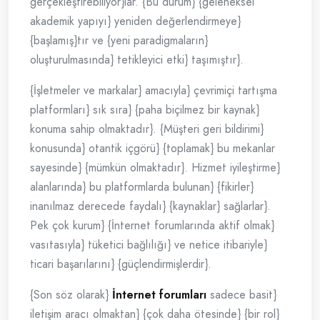
gerçekleştirebiliyor}lar. {Bu durum} {geleneksel
akademik yapıyı} yeniden değerlendirmeye}
{başlamış}tır ve {yeni paradigmaların}
oluşturulmasında} tetikleyici etki} taşımıştır}.
{İşletmeler ve markalar} amacıyla} çevrimiçi tartışma
platformları} sık sıra} {paha biçilmez bir kaynak}
konuma sahip olmaktadır}. {Müşteri geri bildirimi}
konusunda} otantik içgörü} {toplamak} bu mekanlar
sayesinde} {mümkün olmaktadır}. Hizmet iyileştirme}
alanlarında} bu platformlarda bulunan} {fikirler}
inanılmaz derecede faydalı} {kaynaklar} sağlarlar}.
Pek çok kurum} {İnternet forumlarında aktif olmak}
vasıtasıyla} tüketici bağlılığı} ve netice itibariyle}
ticari başarılarını} {güçlendirmişlerdir}.
{Son söz olarak}
İnternet forumları
sadece basit}
iletişim aracı olmaktan} {çok daha ötesinde} {bir rol}