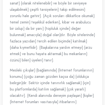
sanat} {olarak nitelenebilir} ve böyle bir seviyeye
ulaşabilmek} çeşitli tavsiyelerin} takip edilmesini}
zorunlu hale getirir}. {Açık soruları dikkatlice okumak}
temel zemin} teşekkül ederken}, kibar ve arabulucu
bir üslup} da bir yanı} {topluluk içinde} değer
bulunmak} amacıyla} doğal olan}dır. Böyle sitelerinde}
fazlaca yazıdan} tercih edilen biçimde} katılmak}
{daha kıymetlidir}. {Başkalarına yardım etmeyi} {arzu
etmek} ve bunu hayata aktarmak} bu mekanların}
özünü} bilen} üyeleri} tanır}.
Mesleki çıkışlar} {bağlamında} {İnternet forumlarının}
konumu} {çoğu zaman gözden kaçsa da} {oldukça
belirgin}dir. Sektör içinde tanınırlık sağlamak} {için}
bu platformlarda} katılım sağlamak} {çok yararlı}
olacaktır}. {Kendi alanında deneyim paylaşan} {kişiler}
{İnternet forumları vasıtasıyla} itibarlarını}