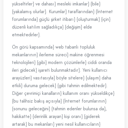
yükseltirler} ve dahası} mesleki imkanlar} {bile}
{yakalamış olurlar}. Kurumlar} taraflarından} {İnternet
forumlarında} güçlü şirket itibarı} {oluşturmak} {için}
düzenli katılım sağladıkça} {değişim} elde
etmektedirler}.
Ön görü kapsamında} web tabanlı topluluk
mekanlarının} ilerleme süreci} makine öğrenmesi
teknolojileri} {gibi} modern çözümlerle} ciddi oranda
ileri gidecek} işareti bulunmaktadır}. Yeni kullanıcı
arayüzleri} vasıtasıyla} böyle sitelere} {ulaşım} daha
etkili} duruma gelecek} {gibi tahmin edilmektedir}.
Diğer çevrimiçi kanalların} kullanım oranı yükseldikçe}
{bu talihsiz bakış açısıyla} {İnternet forumlarının}
{sonunu geleceğini} {tahmin edenler bulunsa da},
hakikatte} {derinlik arayan} kişi oranı} {giderek
artarak} bu mekanları} yeni nesil kullanıcıların}