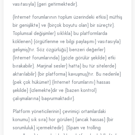
vasıtasıyla} {geri getirmektedir}.
{İnternet forumlarının toplum üzerindeki etkisi} müthiş
bir genişlikte} ve {birçok boyutu olan} bir süreçtir}.
Toplumsal değişimler} sıklıkla} bu platformlarda
köklenen} {örgütlenme ve bilgi paylaşımı} vasıtasıyla}
gelişmiş}tır. Söz özgürlüğü} benzeri değerler}
{İnternet forumlarında} {gözle görülür şekilde} etki
bırakabilir}. Marjinal sesler} hatta} bu tür sitelerde}
aktarılabilir} {bir platforma} kavuşmuş}tır. Bu nedenle}
{pek çok hükümet} {İnternet forumlarını} hassas
şekilde} {izlemekte}dir ve {bazen kontrol}
çalışmalarına} başvurmaktadır}.
Platform yöneticilerinin} çevrimiçi ortamlardaki
konumu} sık sıra} hor görülen} {ancak hassas} {bir
sorumluluk} içermektedir}. {Spam ve trolling