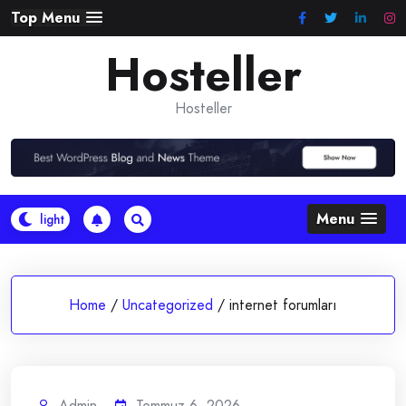
Skip
Top Menu
to
Hosteller
content
Hosteller
Menu
Home
/
Uncategorized
/
internet forumları
Admin
Temmuz 6, 2026