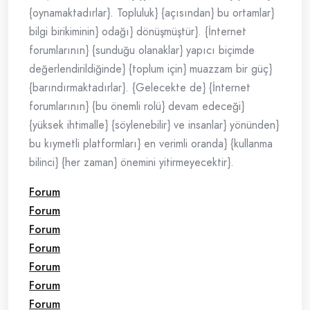
{oynamaktadırlar}. Topluluk} {açısından} bu ortamlar}
bilgi birikiminin} odağı} dönüşmüştür}. {İnternet
forumlarının} {sunduğu olanaklar} yapıcı biçimde
değerlendirildiğinde} {toplum için} muazzam bir güç}
{barındırmaktadırlar}. {Gelecekte de} {İnternet
forumlarının} {bu önemli rolü} devam edeceği}
{yüksek ihtimalle} {söylenebilir} ve insanlar} yönünden}
bu kıymetli platformları} en verimli oranda} {kullanma
bilinci} {her zaman} önemini yitirmeyecektir}.
Forum
Forum
Forum
Forum
Forum
Forum
Forum