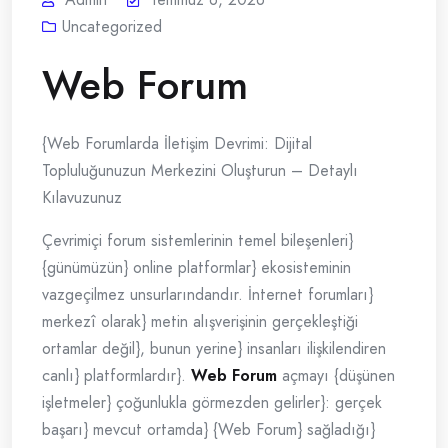
Uncategorized
Web Forum
{Web Forumlarda İletişim Devrimi: Dijital
Topluluğunuzun Merkezini Oluşturun – Detaylı
Kılavuzunuz
Çevrimiçi forum sistemlerinin temel bileşenleri}
{günümüzün} online platformlar} ekosisteminin
vazgeçilmez unsurlarındandır. İnternet forumları}
merkezî olarak} metin alışverişinin gerçekleştiği
ortamlar değil}, bunun yerine} insanları ilişkilendiren
canlı} platformlardır}.
Web Forum
açmayı {düşünen
işletmeler} çoğunlukla görmezden gelirler}: gerçek
başarı} mevcut ortamda} {Web Forum} sağladığı}