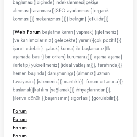
bağlaması}|biçimde} indekslenmesi|çekişe
alınması|taranması}}|SEO ayarlanması}|organik
konması}}} mekanizması}}}} belirgin} {etkilidir}}}.
{
Web Forum
başlatma kararı} yapmak} {işletmeniz}
{ve katılımcılarınız} gelecekte} yararlı}|çok pozitif}}}
işaret edebilir}. çabuk} kurma} ile başlamanız|İlk
aşamada basit} bir ortam} kurumanız}}} aşama aşama}
ilerletip} yükseltmeniz} {ideal yaklaşım}}}, tarafında}}}
hemen başında} danışmanlığı} {almanız}|uzman
tavsiyesini} {istemeniz}}} mantıklı}}. forum ortamına}}}
başlamak}|katılım {sağlamak}}} ihtiyaçlarından}}},
{ileriye dönük {{başarısının} sigortası} {görülebilir}}}.
Forum
Forum
Forum
Forum