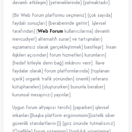
devamlı etkileşim} {yeteneklerinde} {yatmaktadır}.
{Bir Web Forum platformu seçmeniz} {çok sayıda}
faydalı sonuçları} {beraberinde getirir}. İşlevsel
tarafından} {
Web Forum
kullanıcılarına} devamlı
mevcudiyet} alternatifi sunar} ve tartışmaları}
eşzamansız olarak gerçekleştirmek} basitleşir}. İnsan
ilişkileri açısından} forum hizmetleri} kurumların}
{hedef kitleyle derin bağ} imkânını verir}. İlave
faydalar olarak} forum platformlarında} {toplanan
içerik} organik trafik yönünden} önemli} referans
kütüphaneleri} {oluştururken} bununla beraber}
kurumsal mesajınızı} yayınlar}.
Uygun forum altyapısı tercihi} {yaparken} işlevsel
imkanları}|başka platform ergonomisini}|üstelik siber
güvenlik standartlarını}}} {göz önünde tutmalısınız}.
{Özellikle} forum sisteminin} {topluluk yönetimine}