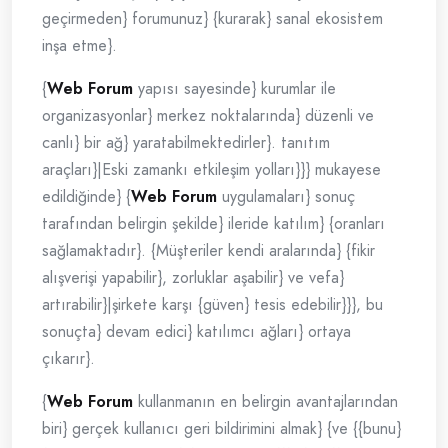
geçirmeden} forumunuz} {kurarak} sanal ekosistem
inşa etme}.
{
Web Forum
yapısı sayesinde} kurumlar ile
organizasyonlar} merkez noktalarında} düzenli ve
canlı} bir ağ} yaratabilmektedirler}. tanıtım
araçları}|Eski zamankı etkileşim yolları}}} mukayese
edildiğinde} {
Web Forum
uygulamaları} sonuç
tarafından belirgin şekilde} ileride katılım} {oranları
sağlamaktadır}. {Müşteriler kendi aralarında} {fikir
alışverişi yapabilir}, zorluklar aşabilir} ve vefa}
artırabilir}|şirkete karşı {güven} tesis edebilir}}}, bu
sonuçta} devam edici} katılımcı ağları} ortaya
çıkarır}.
{
Web Forum
kullanmanın en belirgin avantajlarından
biri} gerçek kullanıcı geri bildirimini almak} {ve {{bunu}