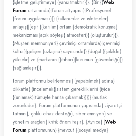
{işletme geliştirmeye} {yansıtmaktır}}}. {Bir {{
Web
Forum
ortamında}|forum altyapısı}|Profesyonel
{forum uygulaması}}} {kullanıcılar ve işletmeler}
anlayış}|{eşit {{katılım} ortamı|demokratik konuşma}
mekanizması|açık söyleşi} atmosferi}} {oluşturulur}}}.
{Müşteri memnuniyeti} çevrimiçi ortamlarda}|çevrimiçi
kültür}|gelişen {uzlaşma} sayesinde}} {doğal {{şekilde}
yükselir} ve {markanın {{itibarı}|kurumun {güvenilirliği}}}
{sağlamlaşır}}}.
forum platformu belirlenmesi} {yapabilmek} adına}
dikkatle} {incelemek}|sistem gerekliliklerini {iyice
{{anlamak}|tümüyle harita çıkarmak}}}}} {mutlak
zorunludur}. Forum platformunun yapısında} ziyaretçi
tatmini}, çoklu cihaz desteği}, siber emniyeti} ve
yönetim araçları} kritik önem taşır}. {Ayrıca} {
Web
Forum
platformunun} {mevcut {{sosyal medya}