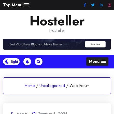
Skip
Top Menu
to
Hosteller
content
Hosteller
Menu
Home
/
Uncategorized
/
Web Forum
Admin
Temmuz 6, 2026