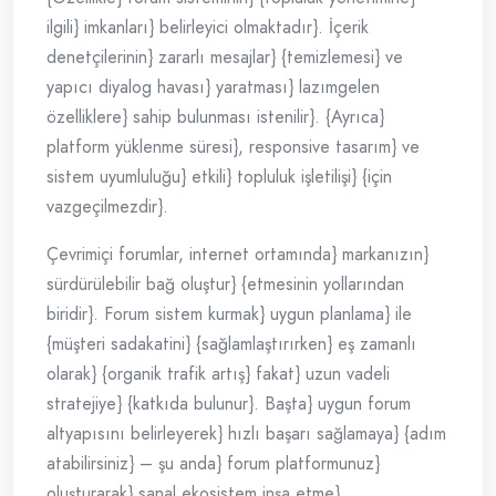
ilgili} imkanları} belirleyici olmaktadır}. İçerik
denetçilerinin} zararlı mesajlar} {temizlemesi} ve
yapıcı diyalog havası} yaratması} lazımgelen
özelliklere} sahip bulunması istenilir}. {Ayrıca}
platform yüklenme süresi}, responsive tasarım} ve
sistem uyumluluğu} etkili} topluluk işletilişi} {için
vazgeçilmezdir}.
Çevrimiçi forumlar, internet ortamında} markanızın}
sürdürülebilir bağ oluştur} {etmesinin yollarından
biridir}. Forum sistem kurmak} uygun planlama} ile
{müşteri sadakatini} {sağlamlaştırırken} eş zamanlı
olarak} {organik trafik artış} fakat} uzun vadeli
stratejiye} {katkıda bulunur}. Başta} uygun forum
altyapısını belirleyerek} hızlı başarı sağlamaya} {adım
atabilirsiniz} – şu anda} forum platformunuz}
oluşturarak} sanal ekosistem inşa etme}.