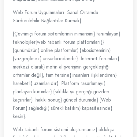
Web Forum Uygulamaları: Sanal Ortamda
Sürdürülebilir Bağlantılar Kurmak}
{Çevrimiçi forum sistemlerinin mimarisini} tanımlayan}
teknolojiler|web tabanlı forum platformları}}
{günümüzün} online platformlar} {ekosisteminin}
{vazgeçilmez} unsurlarındandır}. İnternet forumları}
merkezî olarak} metin alışverişinin gerçekleştiği
ortamlar değil}, tam tersine} insanları ilişkilendiren}
hareketli} uzamlarıdır}. Platform tasarlamayı}
planlayan kurumlar} {sıklıkla şu gerçeği gözden
kaçırırlar}: hakiki sonuç} güncel durumda} {Web
Forum} sağladığı} sürekli katılım} kapasitesinde}
kesin}.
Web tabanlı forum sistemi oluşturmanız} oldukça