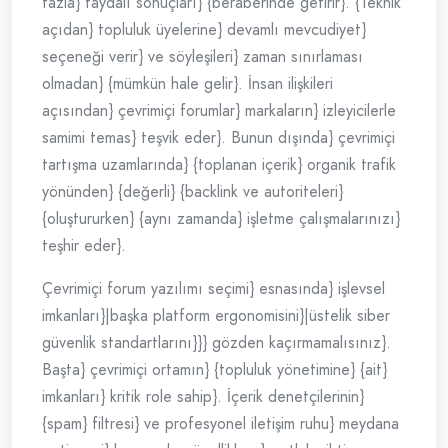
fazla} faydalı sonuçları} {beraberinde getirir}. {Teknik
açıdan} topluluk üyelerine} devamlı mevcudiyet}
seçeneği verir} ve söyleşileri} zaman sınırlaması
olmadan} {mümkün hale gelir}. İnsan ilişkileri
açısından} çevrimiçi forumlar} markaların} izleyicilerle
samimi temas} teşvik eder}. Bunun dışında} çevrimiçi
tartışma uzamlarında} {toplanan içerik} organik trafik
yönünden} {değerli} {backlink ve autoriteleri}
{oluştururken} {aynı zamanda} işletme çalışmalarınızı}
teşhir eder}.
Çevrimiçi forum yazılımı seçimi} esnasında} işlevsel
imkanları}|başka platform ergonomisini}|üstelik siber
güvenlik standartlarını}}} gözden kaçırmamalısınız}.
Başta} çevrimiçi ortamın} {topluluk yönetimine} {ait}
imkanları} kritik role sahip}. İçerik denetçilerinin}
{spam} filtresi} ve profesyonel iletişim ruhu} meydana