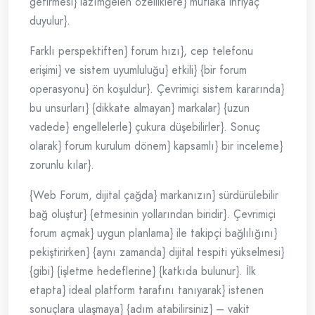
getirmesi} lazımgelen özelliklere} mutlaka ihtiyaç
duyulur}.
Farklı perspektiften} forum hızı}, cep telefonu
erişimi} ve sistem uyumluluğu} etkili} {bir forum
operasyonu} ön koşuldur}. Çevrimiçi sistem kararında}
bu unsurları} {dikkate almayan} markalar} {uzun
vadede} engellelerle} çukura düşebilirler}. Sonuç
olarak} forum kurulum dönem} kapsamlı} bir inceleme}
zorunlu kılar}.
{Web Forum, dijital çağda} markanızın} sürdürülebilir
bağ oluştur} {etmesinin yollarından biridir}. Çevrimiçi
forum açmak} uygun planlama} ile takipçi bağlılığını}
pekiştirirken} {aynı zamanda} dijital tespiti yükselmesi}
{gibi} {işletme hedeflerine} {katkıda bulunur}. İlk
etapta} ideal platform tarafını tanıyarak} istenen
sonuçlara ulaşmaya} {adım atabilirsiniz} – vakit