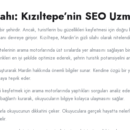
lahı: Kızıltepe’nin SEO Uzm
 bir şehirdir. Ancak, turistlerin bu güzellikleri keşfetmesi için doğru
devreye giriyor. Kızıltepe, Mardin'in gizli silahı olarak nitelendiri
inin arama motorlarında üst sıralarda yer almasını sağlayan bir diz
rikleri en iyi şekilde optimize ederek, şehrin turistik potansiyelini 
uşturarak Mardin hakkında önemli bilgiler sunar. Kendine özgü bir ya
aya teşvik eder.
 keşfetmek için arama motorlarında yaptıkları sorguları analiz ede
r bağlantı kurarak, okuyucuların bilgiye kolayca ulaşmasını sağlar.
larla okuyucunun dikkatini çeker. Okuyuculara gerçek hayatta nelerle 
lir.