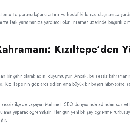
ernette görünürlüğünü artırır ve hedef kitlenize ulaşmanıza yardımc
bette fark yaratmanıza yardımcı olur. İnternet üzerinde başarılı ol
Kahramanı: Kızıltepe’den 
nınan bir şehir olarak adını duyurmuştur. Ancak, bu sessiz kahramanı
e, Kızıltepe'nin göz ardı edilen ama büyük bir başarı hikayesine 
te bu sessiz ilçede yaşayan Mehmet, SEO dünyasında adından söz et
ygulama yaparak öğrenmiştir. Her gün yeni bir şey öğrenme tutkusuyla,
ştir.