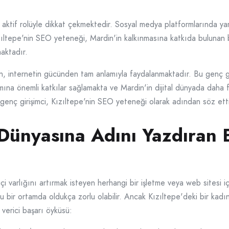
ki aktif rolüyle dikkat çekmektedir. Sosyal medya platformlarında ya
Kızıltepe'nin SEO yeteneği, Mardin'in kalkınmasına katkıda bulunan 
aktadır.
, internetin gücünden tam anlamıyla faydalanmaktadır. Bu genç gi
tımına önemli katkılar sağlamakta ve Mardin'in dijital dünyada daha
u genç girişimci, Kızıltepe'nin SEO yeteneği olarak adından söz et
Dünyasına Adını Yazdıran B
arlığını artırmak isteyen herhangi bir işletme veya web sitesi içi
u bir ortamda oldukça zorlu olabilir. Ancak Kızıltepe'deki bir kad
 verici başarı öyküsü: