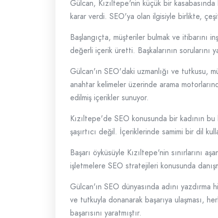
Gülcan, Kızıltepe'nin küçük bir kasabasında 
karar verdi. SEO'ya olan ilgisiyle birlikte, çeş
Başlangıçta, müşteriler bulmak ve itibarını i
değerli içerik üretti. Başkalarının sorularını
Gülcan'ın SEO'daki uzmanlığı ve tutkusu, müşte
anahtar kelimeler üzerinde arama motorlarında
edilmiş içerikler sunuyor.
Kızıltepe'de SEO konusunda bir kadının bu kad
şaşırtıcı değil. İçeriklerinde samimi bir dil k
Başarı öyküsüyle Kızıltepe'nin sınırlarını a
işletmelere SEO stratejileri konusunda danışm
Gülcan'ın SEO dünyasında adını yazdırma hika
ve tutkuyla donanarak başarıya ulaşması, herk
başarısını yaratmıştır.