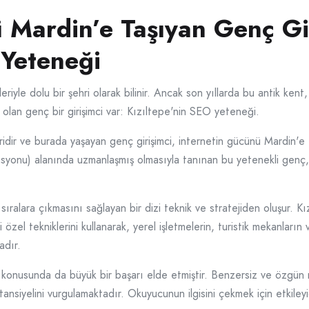
 Mardin’e Taşıyan Genç Gir
 Yeteneği
kleriyle dolu bir şehri olarak bilinir. Ancak son yıllarda bu antik ke
olan genç bir girişimci var: Kızıltepe'nin SEO yeteneği.
iridir ve burada yaşayan genç girişimci, internetin gücünü Mardin'e
nu) alanında uzmanlaşmış olmasıyla tanınan bu yetenekli genç, Ma
ralara çıkmasını sağlayan bir dizi teknik ve stratejiden oluşur. Kız
özel tekniklerini kullanarak, yerel işletmelerin, turistik mekanların 
adır.
 konusunda da büyük bir başarı elde etmiştir. Benzersiz ve özgün m
tansiyelini vurgulamaktadır. Okuyucunun ilgisini çekmek için etkileyic