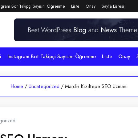
agram Bot Takipçi Sayısını Öğrenme
Liste
Onay
Sayfa Listesi
i
Instagram Bot Takipçi Sayısını Öğrenme
Liste
Onay
Home
/
Uncategorized
/
Mardin Kızıltepe SEO Uzmanı
gorized