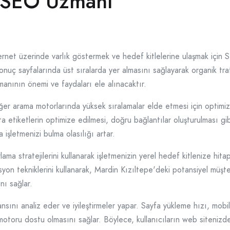
e SEO Uzmanı
nternet üzerinde varlık göstermek ve hedef kitlelerine ulaşmak için
uç sayfalarında üst sıralarda yer almasını sağlayarak organik tr
manının önemi ve faydaları ele alınacaktır.
r arama motorlarında yüksek sıralamalar elde etmesi için optimiza
 etiketlerin optimize edilmesi, doğru bağlantılar oluşturulması gibi ç
 işletmenizi bulma olasılığı artar.
ma stratejilerini kullanarak işletmenizin yerel hedef kitlenize hi
on tekniklerini kullanarak, Mardin Kızıltepe'deki potansiyel müşteri
nı sağlar.
ını analiz eder ve iyileştirmeler yapar. Sayfa yükleme hızı, mobil 
motoru dostu olmasını sağlar. Böylece, kullanıcıların web siteni