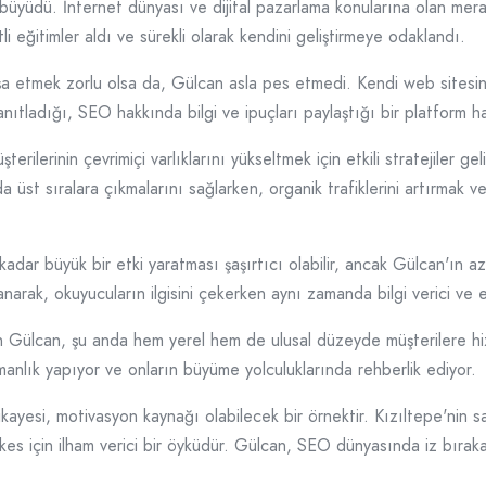
büyüdü. İnternet dünyası ve dijital pazarlama konularına olan mera
itli eğitimler aldı ve sürekli olarak kendini geliştirmeye odaklandı.
nşa etmek zorlu olsa da, Gülcan asla pes etmedi. Kendi web sitesini
 yanıtladığı, SEO hakkında bilgi ve ipuçları paylaştığı bir platform
rilerinin çevrimiçi varlıklarını yükseltmek için etkili stratejiler g
 üst sıralara çıkmalarını sağlarken, organik trafiklerini artırmak v
ar büyük bir etki yaratması şaşırtıcı olabilir, ancak Gülcan'ın az
ullanarak, okuyucuların ilgisini çekerken aynı zamanda bilgi verici v
şan Gülcan, şu anda hem yerel hem de ulusal düzeyde müşterilere hiz
anlık yapıyor ve onların büyüme yolculuklarında rehberlik ediyor.
yesi, motivasyon kaynağı olabilecek bir örnektir. Kızıltepe'nin s
es için ilham verici bir öyküdür. Gülcan, SEO dünyasında iz bırakan