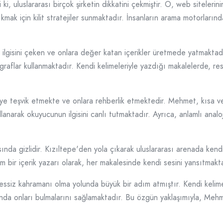
, uluslararası birçok şirketin dikkatini çekmiştir. O, web sitelerini
kmak için kilit stratejiler sunmaktadır. İnsanların arama motorlarınd
 ilgisini çeken ve onlara değer katan içerikler üretmede yatmaktadı
agraflar kullanmaktadır. Kendi kelimeleriyle yazdığı makalelerde, re
eye teşvik etmekte ve onlara rehberlik etmektedir. Mehmet, kısa ve
llanarak okuyucunun ilgisini canlı tutmaktadır. Ayrıca, anlamlı analo
asında gizlidir. Kızıltepe'den yola çıkarak uluslararası arenada ke
am bir içerik yazarı olarak, her makalesinde kendi sesini yansıtmakt
ssiz kahramanı olma yolunda büyük bir adım atmıştır. Kendi kelime
ında onları bulmalarını sağlamaktadır. Bu özgün yaklaşımıyla, Meh