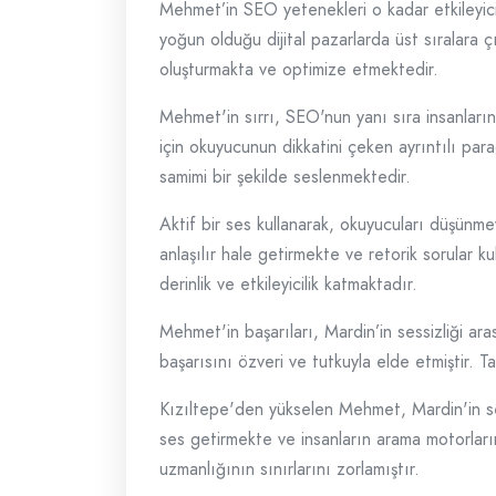
Mehmet’in SEO yetenekleri o kadar etkileyici ki
yoğun olduğu dijital pazarlarda üst sıralara çı
oluşturmakta ve optimize etmektedir.
Mehmet'in sırrı, SEO'nun yanı sıra insanların
için okuyucunun dikkatini çeken ayrıntılı par
samimi bir şekilde seslenmektedir.
Aktif bir ses kullanarak, okuyucuları düşünm
anlaşılır hale getirmekte ve retorik sorular ku
derinlik ve etkileyicilik katmaktadır.
Mehmet'in başarıları, Mardin’in sessizliği ar
başarısını özveri ve tutkuyla elde etmiştir. T
Kızıltepe'den yükselen Mehmet, Mardin'in se
ses getirmekte ve insanların arama motorlar
uzmanlığının sınırlarını zorlamıştır.