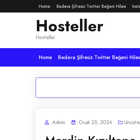
Skip
Home
Bedava Şifresiz Twitter Beğeni Hilesi
Inst
to
Hosteller
content
Hosteller
Home
Bedava Şifresiz Twitter Beğeni Hiles
Admin
Ocak 25, 2024
Uncate