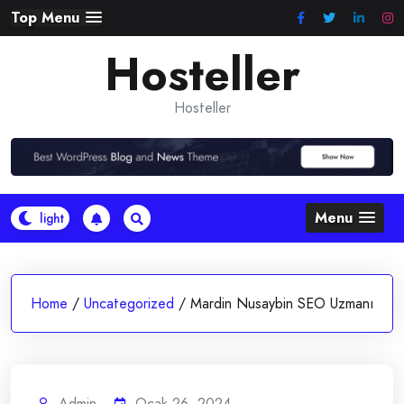
Skip
Top Menu
to
Hosteller
content
Hosteller
Menu
Home
/
Uncategorized
/
Mardin Nusaybin SEO Uzmanı
Admin
Ocak 26, 2024